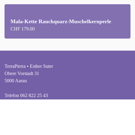
Mala-Kette Rauchquarz-Muschelkernperle
CHF
179.00
TerraPierra • Esther Suter
Obere Vorstadt 31
5000 Aarau
Telefon 062 822 25 43
info@terrapierra.ch
Öffnungszeiten
Mittwoch - Freitag • 12 - 18 Uhr
Samstag • 9 - 16 Uhr